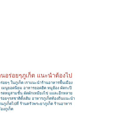
านอร่อยๆภูเก็ต แนะนำต้องไป
อร่อยๆ ในภูเก็ต เราแนะนำร้านอาหารพื้นเมือง
็ต เมนูยอดนิยม อาหารยอดฮิต หมูฮ้อง ผัดกะปิ
ะรดหมูสามชั้น ผัดผักเหมียงไข่ แและอีกหลาย
อร่อยๆรสชาติดั้งเดิม อาหารภูเก็ตท้องถิ่นแนะนำ
ินภูเก็ตไปที่ ร้านครัวพระยาภูเก็ต ร้านอาหาร
มืองภูเก็ต