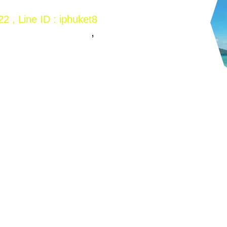
2 , Line ID : iphuket8
+66 759 2222
,
pp :