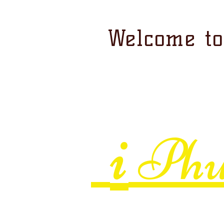
Welcome to.
What are yo
in Phuket
i
Phu
Many people ask about Phuket.What t
Learn
Thai cooking class in Phuket
Activities on
&
in the andaman sea ,da