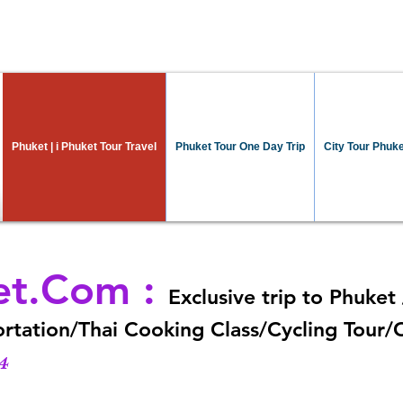
Phuket | i Phuket Tour Travel
Phuket Tour One Day Trip
City Tour Phuk
et.Com
:
Exclusive trip to Phuket 
rtation/Thai Cooking Class/Cycling Tour/C
4