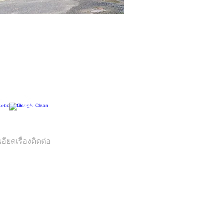
ต่อ iPhuket.com
759 2222 ,088 432 5678
ID:
iphuket8
, touronline