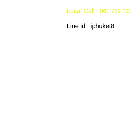
Local Call
: 061 759 222
Oversea Call & WhatsA
Line id : iphuket8