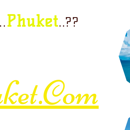
Phuket
.
..??
u looking for
 ?
ket.Com
hings to do in phuket ,Thailand.
 by the KruaPraya
Phuket restaurant.
ily tours to