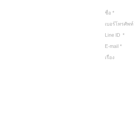
© 2020 by iPhuket.com
Proudly created your exclusive style with
iPhuket.com