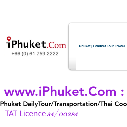
Phuket | i Phuket Tour Travel
www.iPhuket.Com
Phuket DailyTour/Transportation/Thai Cook
34/00384
TAT Licence