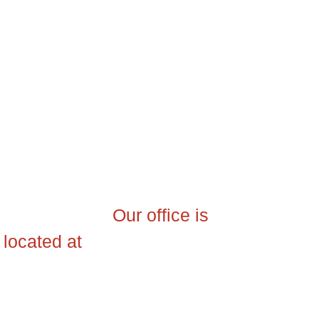
สำนักงานใหญ่
Our office is
บริษัท ไอ 
located at
ใบอนุญาติประก
TAT Licence 
ยินดีบริการให้ท